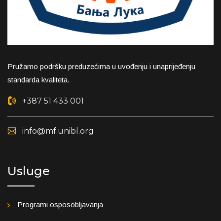
Pružamo podršku preduzećima u uvođenju i unaprijeđenju
standarda kvaliteta.
+387 51 433 001
info@mf.unibl.org
Usluge
Programi osposobljavanja